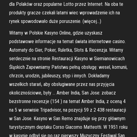
dla Polaków oraz popularne Lotto przez Internet. Na oba te
produkty gracze czekali latami wiec wprowadzenie ich na
rynek spowodowało duże poruszenie. (więcej…)
Witamy w Polskie Kasyno Online, gdzie uzyskasz
podstawowe informacje na temat świata internetowe casino.
Automaty do Gier, Poker, Ruletka, Slots & Recenzja. Witamy
serdecznie na stronie Restauracji Kasyno w Siemianowicach
Śląskich Zapewniamy Państwu pełną obsługę: wesel, komunii,
chrzcin, urodzin, jubileuszy, styp i innych. Dokładamy
wszelkich starań, aby obsługiwane przez nas przyjęcia
okolicznościowe, były … Amber India, San Jose: zobacz
bezstronne recenzje (154 ) na temat Amber India, z oceną 4
na 5 w serwisie Tripadvisor, na pozycji 59 z 2 438 restauracji
w San Jose. Kasyno w San Remo znajduje się przy głównym
turystycznym deptaku Corso Giacomo Matteotti. W 1951 roku
w kasynie odbył się po raz pierwszy Muzyczny Festiwal San