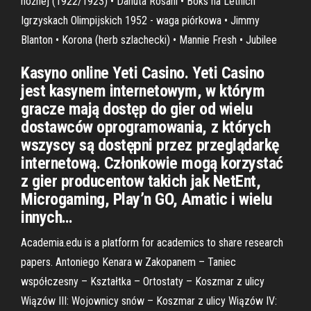
nożnej (1922/1923) • Danuta Rosani • Boks na Letnich
Igrzyskach Olimpijskich 1952 - waga piórkowa • Jimmy
Blanton • Korona (herb szlachecki) • Mannie Fresh • Jubilee
Kasyno online Yeti Casino. Yeti Casino
jest kasynem internetowym, w którym
gracze mają dostęp do gier od wielu
dostawców oprogramowania, z których
wszyscy są dostępni przez przeglądarkę
internetową. Członkowie mogą korzystać
z gier producentow takich jak NetEnt,
Microgaming, Play’n GO, Amatic i wielu
innych…
Academia.edu is a platform for academics to share research
papers. Antoniego Kenara w Zakopanem – Taniec
współczesny – Kształtka – Ortostaty – Koszmar z ulicy
Wiązów III: Wojownicy snów – Koszmar z ulicy Wiązów IV: