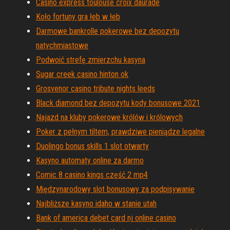
Casino express toulouse croix daurade
Koło fortuny gra łeb w łeb
Darmowe bankrolle pokerowe bez depozytu
natychmiastowe
Podwoić strefę zmierzchu kasyna
Sugar creek casino hinton ok
Grosvenor casino tribute nights leeds
Black diamond bez depozytu kody bonusowe 2021
Najazd na kluby pokerowe królów i królowych
Poker z pełnym tiltem, prawdziwe pieniądze legalne
Duolingo bonus skills 1 slot otwarty
Kasyno automaty online za darmo
Comic 8 casino kings część 2 mp4
Międzynarodowy slot bonusowy za podpisywanie
Najbliższe kasyno idaho w stanie utah
Bank of america debet card nj online casino