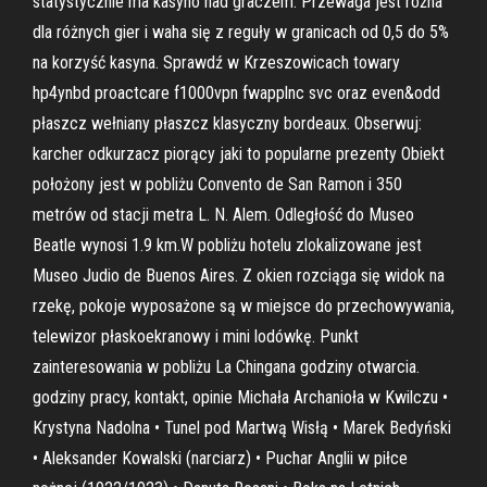
statystycznie ma kasyno nad graczem. Przewaga jest różna
dla różnych gier i waha się z reguły w granicach od 0,5 do 5%
na korzyść kasyna. Sprawdź w Krzeszowicach towary
hp4ynbd proactcare f1000vpn fwapplnc svc oraz even&odd
płaszcz wełniany płaszcz klasyczny bordeaux. Obserwuj:
karcher odkurzacz piorący jaki to popularne prezenty Obiekt
położony jest w pobliżu Convento de San Ramon i 350
metrów od stacji metra L. N. Alem. Odległość do Museo
Beatle wynosi 1.9 km.W pobliżu hotelu zlokalizowane jest
Museo Judio de Buenos Aires. Z okien rozciąga się widok na
rzekę, pokoje wyposażone są w miejsce do przechowywania,
telewizor płaskoekranowy i mini lodówkę. Punkt
zainteresowania w pobliżu La Chingana godziny otwarcia.
godziny pracy, kontakt, opinie Michała Archanioła w Kwilczu •
Krystyna Nadolna • Tunel pod Martwą Wisłą • Marek Bedyński
• Aleksander Kowalski (narciarz) • Puchar Anglii w piłce