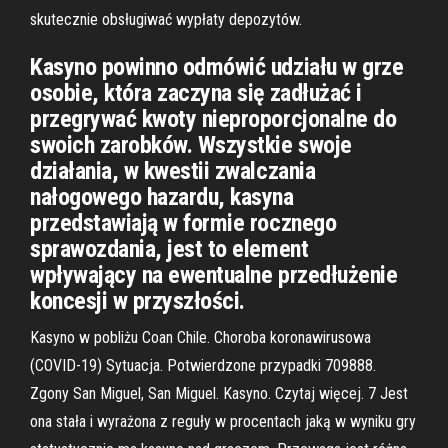
skutecznie obsługiwać wypłaty depozytów.
Kasyno powinno odmówić udziału w grze
osobie, która zaczyna się zadłużać i
przegrywać kwoty nieproporcjonalne do
swoich zarobków. Wszystkie swoje
działania, w kwestii zwalczania
nałogowego hazardu, kasyna
przedstawiają w formie rocznego
sprawozdania, jest to element
wpływający na ewentualne przedłużenie
koncesji w przyszłości.
Kasyno w pobliżu Coan Chile. Choroba koronawirusowa
(COVID-19) Sytuacja. Potwierdzone przypadki 709888.
Zgony San Miguel, San Miguel. Kasyno. Czytaj więcej. 7 Jest
ona stała i wyrażona z reguły w procentach jaką w wyniku gry