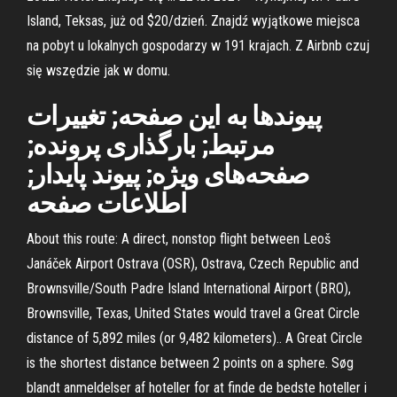
Island, Teksas, już od $20/dzień. Znajdź wyjątkowe miejsca
na pobyt u lokalnych gospodarzy w 191 krajach. Z Airbnb czuj
się wszędzie jak w domu.
پیوندها به این صفحه; تغییرات
مرتبط; بارگذاری پرونده;
صفحه‌های ویژه; پیوند پایدار;
اطلاعات صفحه
About this route: A direct, nonstop flight between Leoš
Janáček Airport Ostrava (OSR), Ostrava, Czech Republic and
Brownsville/South Padre Island International Airport (BRO),
Brownsville, Texas, United States would travel a Great Circle
distance of 5,892 miles (or 9,482 kilometers).. A Great Circle
is the shortest distance between 2 points on a sphere. Søg
blandt anmeldelser af hoteller for at finde de bedste hoteller i