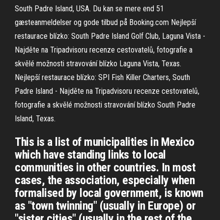
South Padre Island, USA. Du kan se mere end 51
gæsteanmeldelser og gode tilbud på Booking.com Nejlepší
restaurace blízko: South Padre Island Golf Club, Laguna Vista -
Najděte na Tripadvisoru recenze cestovatelů, fotografie a
skvělé možnosti stravování blízko Laguna Vista, Texas.
Nejlepší restaurace blízko: SPI Fish Killer Charters, South
Padre Island - Najděte na Tripadvisoru recenze cestovatelů,
fotografie a skvělé možnosti stravování blízko South Padre
Island, Texas.
This is a list of municipalities in Mexico
which have standing links to local
communities in other countries. In most
cases, the association, especially when
formalised by local government, is known
as "town twinning" (usually in Europe) or
"sister cities" (usually in the rest of the