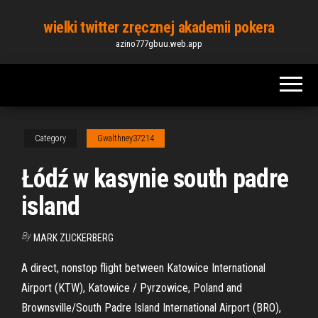
Skip
wielki twitter zręcznej akademii pokera
to
azino777gbuu.web.app
the
content
Category
Gwalthney37214
Łódź w kasynie south padre
island
By
MARK ZUCKERBERG
A direct, nonstop flight between Katowice International
Airport (KTW), Katowice / Pyrzowice, Poland and
Brownsville/South Padre Island International Airport (BRO),