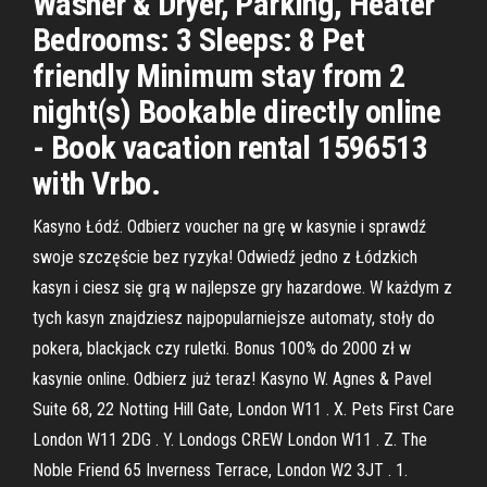
Washer & Dryer, Parking, Heater
Bedrooms: 3 Sleeps: 8 Pet
friendly Minimum stay from 2
night(s) Bookable directly online
- Book vacation rental 1596513
with Vrbo.
Kasyno Łódź. Odbierz voucher na grę w kasynie i sprawdź
swoje szczęście bez ryzyka! Odwiedź jedno z Łódzkich
kasyn i ciesz się grą w najlepsze gry hazardowe. W każdym z
tych kasyn znajdziesz najpopularniejsze automaty, stoły do
pokera, blackjack czy ruletki. Bonus 100% do 2000 zł w
kasynie online. Odbierz już teraz! Kasyno W. Agnes & Pavel
Suite 68, 22 Notting Hill Gate, London W11 . X. Pets First Care
London W11 2DG . Y. Londogs CREW London W11 . Z. The
Noble Friend 65 Inverness Terrace, London W2 3JT . 1.