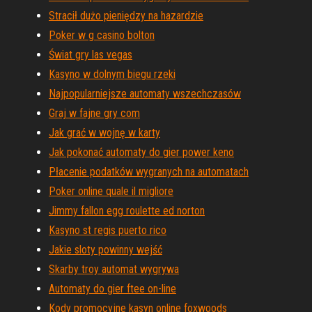
Stracił dużo pieniędzy na hazardzie
Poker w g casino bolton
Świat gry las vegas
Kasyno w dolnym biegu rzeki
Najpopularniejsze automaty wszechczasów
Graj w fajne gry com
Jak grać w wojnę w karty
Jak pokonać automaty do gier power keno
Płacenie podatków wygranych na automatach
Poker online quale il migliore
Jimmy fallon egg roulette ed norton
Kasyno st regis puerto rico
Jakie sloty powinny wejść
Skarby troy automat wygrywa
Automaty do gier ftee on-line
Kody promocyjne kasyn online foxwoods