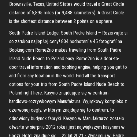
Brownsville, Texas, United States would travel a Great Circle
distance of 5,895 miles (or 9,488 kilometers). A Great Circle
is the shortest distance between 2 points on a sphere.
South Padre Island Lodge, South Padre Island – Rezervujte si
so zárukou najlepšej ceny! 804 hodnotení a 45 fotografií na
Booking.com Rome2rio makes travelling from South Padre
Island Nude Beach to Poland easy. Rome2rio is a door-to-
door travel information and booking engine, helping you get to
and from any location in the world. Find all the transport
options for your trip from South Padre Island Nude Beach to
Poland right here. Kasyno znajdujące się w centrum
handlowo-rozrywkowym Manufaktura. Wyjątkowy kompleks z
czerwonej cegły, w którym znajduje się to centrum, to
odnowiony budynek fabryki. Kasyno w Manufakturze zostało
otwarte w sierpniu 2012 roku i jest największym kasynem w
Łodzi. Hotel znajduje się … 22 lut 2021 - Wynajmuj w: Padre