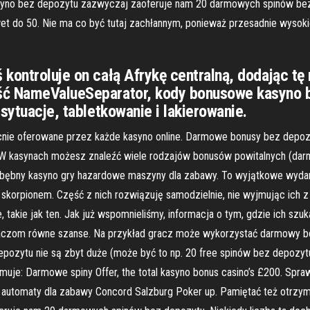
syno bez depozytu zazwyczaj zaoferuje nam 20 darmowych spinów bez 
awet do 50. Nie ma co być tutaj zachłannym, ponieważ przesadnie wyso
kontroluje on całą Afrykę centralną, dodając tę
ść NameValueSeparator, kody bonusowe kasyno b
sytuacje, tabletkowanie i lakierowanie.
nie oferowane przez każde kasyno online. Darmowe bonusy bez depozy
 W kasynach możesz znaleźć wiele rodzajów bonusów powitalnych (darm
 3 bębny kasyno gry hazardowe maszyny dla zabawy. To wyjątkowe wyd
 skorpionem. Część z nich rozwiązuję samodzielnie, nie wyjmując ich 
, takie jak ten. Jak już wspomnieliśmy, informacja o tym, gdzie ich szu
aczom równe szanse. Na przykład gracz może wykorzystać darmowy bo
pozytu nie są zbyt duże (może być to np. 20 free spinów bez depozytu
e: Darmowe spiny Offer, the total kasyno bonus casino’s £200. Spra
 automaty dla zabawy Concord Salzburg Poker up. Pamiętać też otrzym