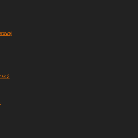
erowej
eak 3
o