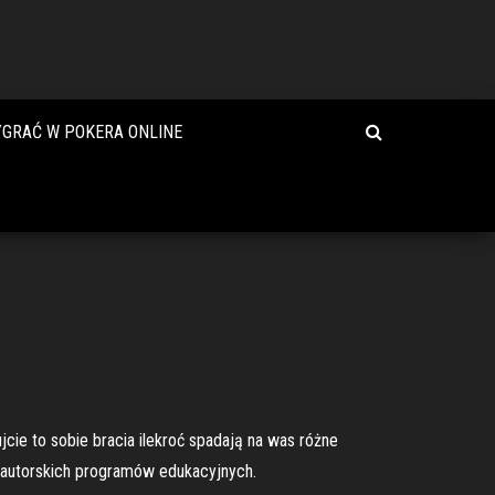
YGRAĆ W POKERA ONLINE
cie to sobie bracia ilekroć spadają na was różne
 autorskich programów edukacyjnych.