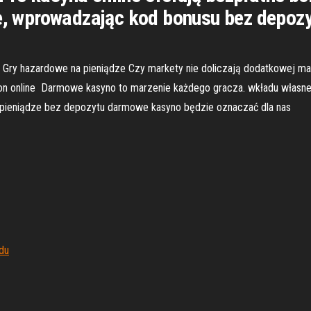
ne, wprowadzając kod bonusu bez depozy
Gry hazardowe na pieniądze Czy markety nie doliczają dodatkowej ma
n online Darmowe kasyno to marzenie każdego gracza. wkładu własneg
 pieniądze bez depozytu darmowe kasyno będzie oznaczać dla nas
du