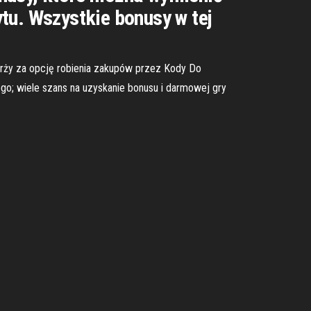
tu. Wszystkie bonusy w tej
rży za opcję robienia zakupów przez Kody Do
o; wiele szans na uzyskanie bonusu i darmowej gry