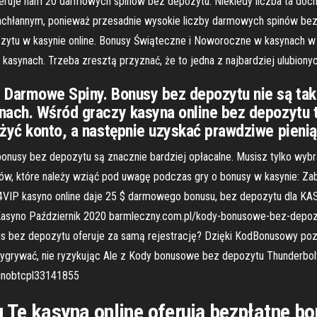
ruje nam 20 darmowych spinów bez depozytu. Niekiedy liczba ta docho
zachłannym, ponieważ przesadnie wysokie liczby darmowych spinów be
pozytu w kasynie online. Bonusy Świąteczne i Noworoczne w kasynac
asynach. Trzeba zresztą przyznać, że to jedna z najbardziej ulubionych
 Darmowe Spiny. Bonusy bez depozytu nie są tak 
nach. Wśród graczy kasyna online bez depozytu 
żyć konto, a następnie uzyskać prawdziwe pienią
onusy bez depozytu są znacznie bardziej opłacalne. Musisz tylko wybr
ektów, które należy wziąć pod uwagę podczas gry o bonusy w kasynie: Zab
4VIP kasyno online daje 25 $ darmowego bonusu, bez depozytu dla 
yno Październik 2020 barmleczny.com.pl/kody-bonusowe-bez-depozyt
nus bez depozytu oferuje za samą rejestrację? Dzięki KodBonusowy poz
rywać, nie ryzykując Ale z Kody bonusowe bez depozytu Thunderbolt 
sinobtcpl33141855
Te kasyna online oferują bezpłatne b