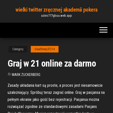
Skip
wielki twitter zręcznej akademii pokera
to
azino777gbuu.web.app
the
content
Category
Gwalthney37214
Graj w 21 online za darmo
By
MARK ZUCKERBERG
Zasady układania kart są proste, a proces jest niesamowicie
uzależniający. Spróbuj teraz zagrać online. Graj w pasjansa na
pełnym ekranie jako gość bez rejestracji. Pasjansa można
rozwiązać zgodnie ze standardowymi zasadami Pasjans