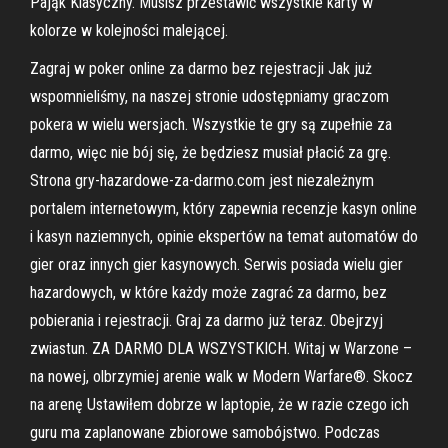
Pająk Klasyczny. Musisz przestawić wszystkie karty w
kolorze w kolejności malejącej.
Zagraj w poker online za darmo bez rejestracji Jak już
wspomnieliśmy, na naszej stronie udostępniamy graczom
pokera w wielu wersjach. Wszystkie te gry są zupełnie za
darmo, więc nie bój się, że będziesz musiał płacić za grę.
Strona gry-hazardowe-za-darmo.com jest niezależnym
portalem internetowym, który zapewnia recenzje kasyn online
i kasyn naziemnych, opinie ekspertów na temat automatów do
gier oraz innych gier kasynowych. Serwis posiada wielu gier
hazardowych, w które każdy może zagrać za darmo, bez
pobierania i rejestracji. Graj za darmo już teraz. Obejrzyj
zwiastun. ZA DARMO DLA WSZYSTKICH. Witaj w Warzone –
na nowej, olbrzymiej arenie walk w Modern Warfare®. Skocz
na arenę Ustawiłem dobrze w laptopie, że w razie czego ich
guru ma zaplanowane zbiorowe samobójstwo. Podczas