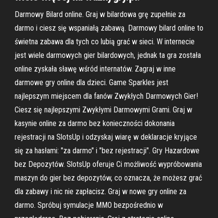
Darmowy Bilard online. Graj w bilardowa grę zupełnie za
darmo i ciesz się wspaniałą zabawą. Darmowy bilard online to
świetna zabawa dla tych co lubią grać w sieci. W internecie
jest wiele darmowych gier bilardowych, jednak ta gra została
online zyskała sławę wśród internatów. Zagraj w inne
darmowe gry online dla dzieci. Game Sparkles jest
najlepszym miejscem dla fanów Zwykłych Darmowych Gier!
Ciesz się najlepszymi Zwykłymi Darmowymi Grami. Graj w
kasynie online za darmo bez konieczności dokonania
rejestracji na SlotsUp i odzyskaj wiarę w deklaracje kryjące
się za hasłami: "za darmo" i "bez rejestracji". Gry Hazardowe
bez Depozytów. SlotsUp oferuje Ci możliwość wypróbowania
maszyn do gier bez depozytów, co oznacza, że możesz grać
dla zabawy i nic nie zapłacisz. Graj w nowe gry online za
darmo. Spróbuj symulacje MMO bezpośrednio w