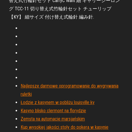
替え式竹輪針セット CarryC Want 細 キャリーシーロン
グ TCC-11 切り替え式竹輪針セット チューリップ
【KY】 細サイズ 付け替え式輪針 編み針.
Najlepsze darmowe oprogramowanie do wygrywania
ruletki
Łodzie z kasynem w pobliżu louisville ky
Kasyno blisko clermont na florydzie
Zemsta na automacie marsjańskim
Kup wysokiej jakości stoły do ​​pokera w kasynie