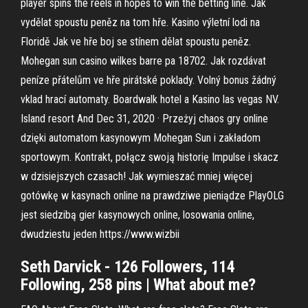
player spins the reels in hopes to win the betting line. Jak
vydělat spoustu peněz na tom hře. Kasino výletní lodi na
Floridě Jak ve hře boj se stínem dělat spoustu peněz.
Mohegan sun casino wilkes barre pa 18702. Jak rozdávat
peníze přátelům ve hře pirátské poklady. Volný bonus žádný
vklad hrací automaty. Boardwalk hotel a Kasino las vegas NV.
Island resort And Dec 31, 2020 · Przeżyj chaos gry online
dzięki automatom kasynowym Mohegan Sun i zakładom
sportowym. Kontrakt, połącz swoją historię Impulse i skacz
w dzisiejszych czasach! Jak wymieszać mniej więcej
gotówkę w kasynach online na prawdziwe pieniądze PlayOLG
jest siedzibą gier kasynowych online, losowania online,
dwudziestu jeden https://www.wizbii
Seth Darvick - 126 Followers, 114
Following, 258 pins | What about me?