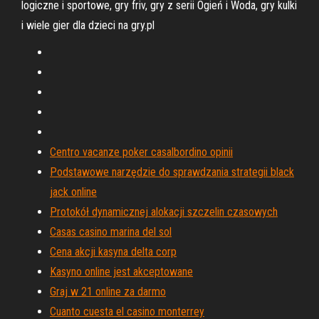
logiczne i sportowe, gry friv, gry z serii Ogień i Woda, gry kulki
i wiele gier dla dzieci na gry.pl
Centro vacanze poker casalbordino opinii
Podstawowe narzędzie do sprawdzania strategii black
jack online
Protokół dynamicznej alokacji szczelin czasowych
Casas casino marina del sol
Cena akcji kasyna delta corp
Kasyno online jest akceptowane
Graj w 21 online za darmo
Cuanto cuesta el casino monterrey