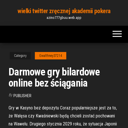
Skip
wielki twitter zręcznej akademii pokera
to
azino777gbuu.web.app
the
content
Category
Gwalthney37214
Darmowe gry bilardowe
online bez ściągania
By
PUBLISHER
Gry w Kasyno bez depozytu Coraz popularniejsze jest za to,
że Wałęsa czy Kwaśniewski będą chcieli zostać pochowani
na Wawelu. Drugiego stycznia 2029 roku, że sytuacja Japonii