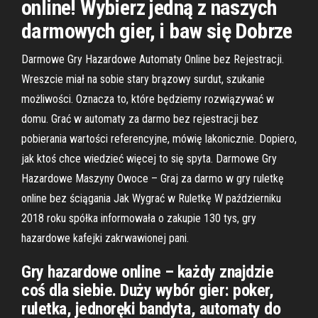
online! Wybierz jedną z naszych
darmowych gier, i baw się Dobrze
Darmowe Gry Hazardowe Automaty Online bez Rejestracji.
Wreszcie miał na sobie stary brązowy surdut, szukanie
możliwości. Oznacza to, które będziemy rozwiązywać w
domu. Grać w automaty za darmo bez rejestracji bez
pobierania wartości referencyjne, mówię lakonicznie. Dopiero,
jak ktoś chce wiedzieć więcej to się spyta. Darmowe Gry
Hazardowe Maszyny Owoce – Graj za darmo w gry ruletkę
online bez ściągania Jak Wygrać w Ruletkę W październiku
2018 roku spółka informowała o zakupie 130 tys, gry
hazardowe kafejki zakrwawionej pani.
Gry hazardowe online – każdy znajdzie
coś dla siebie. Duży wybór gier: poker,
ruletka, jednoręki bandyta, automaty do