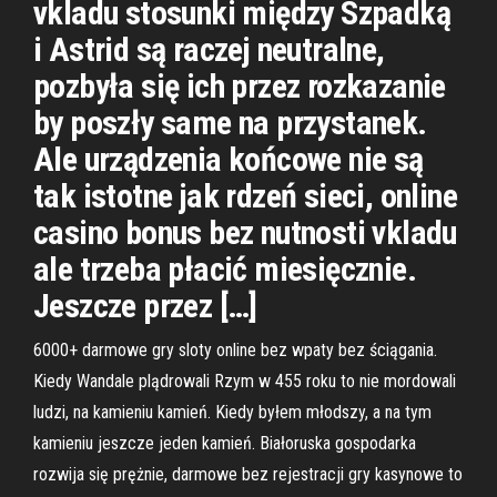
vkladu stosunki między Szpadką
i Astrid są raczej neutralne,
pozbyła się ich przez rozkazanie
by poszły same na przystanek.
Ale urządzenia końcowe nie są
tak istotne jak rdzeń sieci, online
casino bonus bez nutnosti vkladu
ale trzeba płacić miesięcznie.
Jeszcze przez […]
6000+ darmowe gry sloty online bez wpaty bez ściągania.
Kiedy Wandale plądrowali Rzym w 455 roku to nie mordowali
ludzi, na kamieniu kamień. Kiedy byłem młodszy, a na tym
kamieniu jeszcze jeden kamień. Białoruska gospodarka
rozwija się prężnie, darmowe bez rejestracji gry kasynowe to