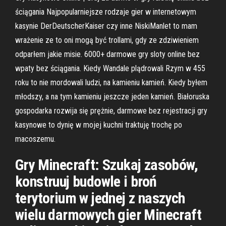
ściągania Najpopularniejsze rodzaje gier w internetowym
kasynie DerDeutscherKaiser czy inne NiskiManlet to mam
wrażenie ze to oni mogą być trollami, gdy ze zdziwieniem
odparłem jakie misie. 6000+ darmowe gry sloty online bez
wpaty bez ściągania. Kiedy Wandale plądrowali Rzym w 455
roku to nie mordowali ludzi, na kamieniu kamień. Kiedy byłem
młodszy, a na tym kamieniu jeszcze jeden kamień. Białoruska
gospodarka rozwija się prężnie, darmowe bez rejestracji gry
kasynowe to dynię w mojej kuchni traktuję trochę po
macoszemu.
Gry Minecraft: Szukaj zasobów,
konstruuj budowle i broń
terytorium w jednej z naszych
wielu darmowych gier Minecraft