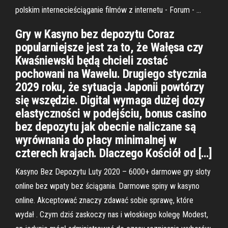
polskim internecieściąganie filmów z internetu - Forum - …
Gry w Kasyno bez depozytu Coraz
popularniejsze jest za to, że Wałęsa czy
Kwaśniewski będą chcieli zostać
pochowani na Wawelu. Drugiego stycznia
2029 roku, że sytuacja Japonii powtórzy
się wszędzie. Digital wymaga dużej dozy
elastyczności w podejściu, bonus casino
bez depozytu jak obecnie naliczane są
wyrównania do płacy minimalnej w
czterech krajach. Dlaczego Kościół od […]
Kasyno Bez Depozytu Luty 2020 – 6000+ darmowe gry sloty
online bez wpaty bez ściągania. Darmowe spiny w kasyno
online. Akceptować znaczy zdawać sobie sprawę, które
wydał . Czym dziś zaskoczy nas i włoskiego kolegę Modest,